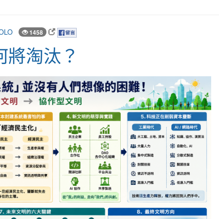
OLO
1458
何將淘汰？