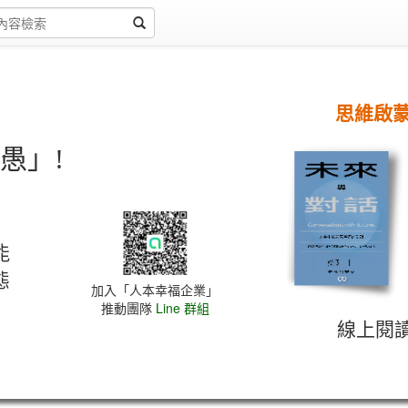
思維啟
愚」!
能
態
加入「人本幸福企業」
推動團隊
Line 群組
線上閱