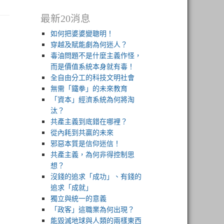
最新20消息
如何把婆婆變聰明！
穿越及賦能劇為何迷人？
毒油問題不是什麼主義作怪，
而是價值系統本身就有毒！
全自由分工的科技文明社會
無需「鐵拳」的未來教育
「資本」經濟系統為何將淘
汰？
共產主義到底錯在哪裡？
從內耗到共贏的未來
邪惡本質是信仰迷信！
共產主義，為何非得控制思
想？
沒錢的追求「成功」、有錢的
追求「成就」
獨立與統一的意義
「政客」這職業為何出現？
能毀滅地球與人類的兩樣東西