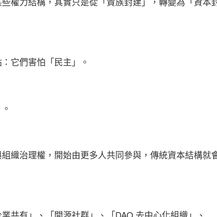
某些權力結構，其實只是從「貴族封建」，轉變為「資本
點：它們害怕
「
民主」。
」。
與組織治理權，開始由更多人共同參與，傳統資本結構就
業共有」、「開源社群」、「DAO 去中心化組織」、