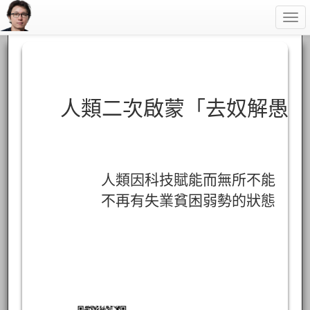
Togg
navi
人類二次啟蒙「去奴解愚」
人類因科技賦能而無所不能
不再有失業貧困弱勢的狀態