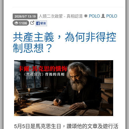
人類二次啟蒙 - 真相認清
POLO
POLO
2026/5/7 13:19
1106
共產主義，為何非得控
制思想？
5月5日是馬克思生日，讚頌他的文章及遊行活