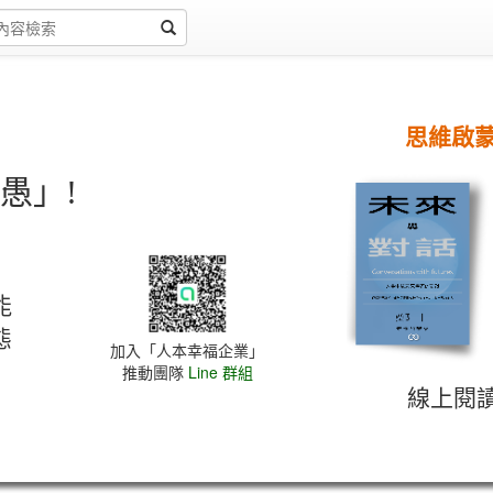
思維啟
愚」!
能
態
加入「人本幸福企業」
推動團隊
Line 群組
線上閱