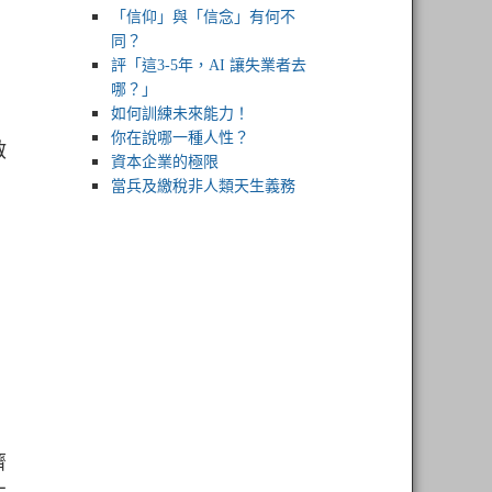
「信仰」與「信念」有何不
同？
評「這3-5年，AI 讓失業者去
哪？」
如何訓練未來能力！
你在說哪一種人性？
啟
資本企業的極限
當兵及繳稅非人類天生義務
濟