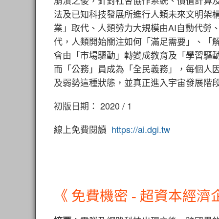
崩潰之後，針對社會協作系統、價值計算
法及已知科技發展所進行人類未來文明架
業」取代、人類勞力大規模由AI自動代勞
代，
人類
開始關注如何「滿足需要」、「
會由「市場驅動」轉變成教育及「學習驅動
而「公務」員成為「全民義務」，
每個人
及弱勢這種狀態，並真正進入宇宙發展階
初版日期： 2020 / 1
線上免費閱讀
https://ai.dgi.tw
《 免費機密 - 超資本經濟