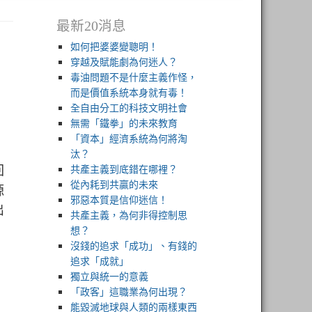
最新20消息
如何把婆婆變聰明！
穿越及賦能劇為何迷人？
毒油問題不是什麼主義作怪，
而是價值系統本身就有毒！
全自由分工的科技文明社會
無需「鐵拳」的未來教育
「資本」經濟系統為何將淘
汰？
回
共產主義到底錯在哪裡？
從內耗到共贏的未來
源
邪惡本質是信仰迷信！
出
共產主義，為何非得控制思
想？
沒錢的追求「成功」、有錢的
追求「成就」
獨立與統一的意義
「政客」這職業為何出現？
能毀滅地球與人類的兩樣東西