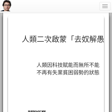
Togg
navi
人類二次啟蒙「去奴解愚」
人類因科技賦能而無所不能
不再有失業貧困弱勢的狀態