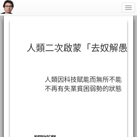
Togg
navi
人類二次啟蒙「去奴解愚」
人類因科技賦能而無所不能
不再有失業貧困弱勢的狀態