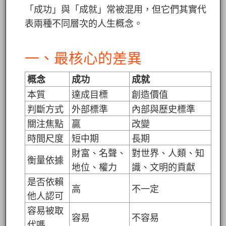
「成功」與「成就」常被混用，但它們其實代
表兩種不同層次的人生概念。
一、最核心的差異
概念
成功
成就
本質
達成目標
創造價值
判斷方式
外部標準
內部與歷史標準
關注焦點
贏
改變
時間尺度
短中期
長期
財富、名聲、
對世界、人類、知
衡量依據
地位、權力
識、文明的貢獻
是否依賴
高
不一定
他人認可
容易被取
容易
不容易
代嗎