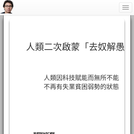
Togg
navi
人類二次啟蒙「去奴解愚」
人類因科技賦能而無所不能
不再有失業貧困弱勢的狀態