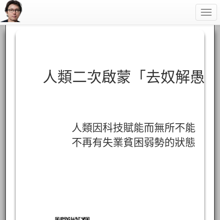
Togg
navi
人類二次啟蒙「去奴解愚」
人類因科技賦能而無所不能
不再有失業貧困弱勢的狀態