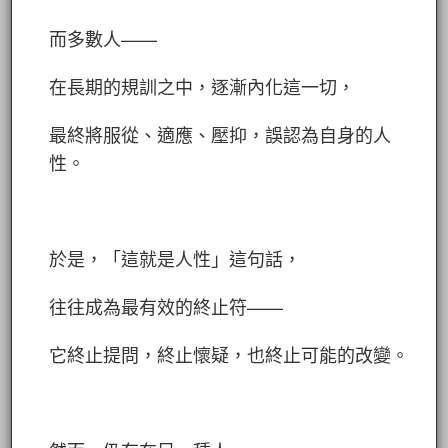
而多數人——
在長期的規訓之中，逐漸內化這一切，
最終將服從、適應、壓抑，誤認為自身的人
性。
於是，「這就是人性」這句話，
往往成為最有效的終止符——
它終止提問，終止懷疑，也終止可能的改變。