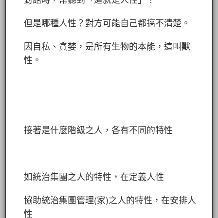
但是哪種人性？對方可能自己都搞不清楚。
因自私、貪婪，是所有生物的本能，這叫獸
性。
接著是什麼階級之人，各有不同的特性
如統治集團之人的特性，在定義人性
協助統治集團管理(家)之人的特性，在安排人
性