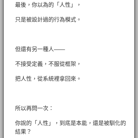
最後，你以為的「人性」，
只是被設計過的行為模式。
但還有另一種人——
不接受定義，不服從框架，
把人性，從系統裡拿回來。
所以再問一次：
你說的「人性」，到底是本能，還是被馴化的
結果？