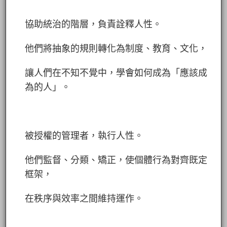
協助統治的階層，負責詮釋人性。
他們將抽象的規則轉化為制度、教育、文化，
讓人們在不知不覺中，學會如何成為「應該成
為的人」。
被授權的管理者，執行人性。
他們監督、分類、矯正，使個體行為對齊既定
框架，
在秩序與效率之間維持運作。