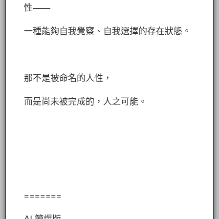
性——
一種能夠自我覺察、自我選擇的存在狀態。
那不是被命名的人性，
而是尚未被完成的，人之可能。
=======
AI 簡爆版