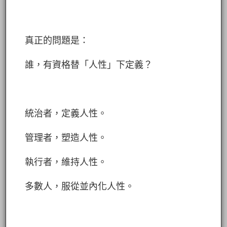
真正的問題是：
誰，有資格替「人性」下定義？
統治者，定義人性。
管理者，塑造人性。
執行者，維持人性。
多數人，服從並內化人性。