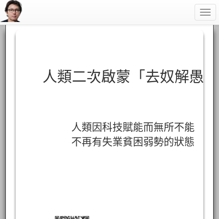
Togg
navi
人類二次啟蒙「去奴解愚」
人類因科技賦能而無所不能
不再有失業貧困弱勢的狀態