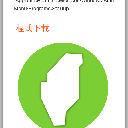
\AppData\Roaming\Microsoft\Windows\Start
Menu\Programs\Startup
程式下載