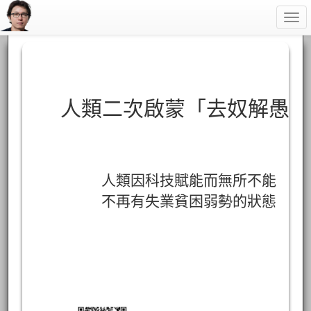
Togg
navi
人類二次啟蒙「去奴解愚」
人類因科技賦能而無所不能
不再有失業貧困弱勢的狀態