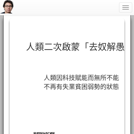
Togg
navi
人類二次啟蒙「去奴解愚」
人類因科技賦能而無所不能
不再有失業貧困弱勢的狀態