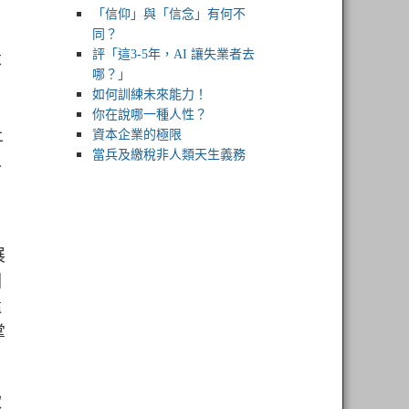
「信仰」與「信念」有何不
同？
設
評「這3-5年，AI 讓失業者去
哪？」
如何訓練未來能力！
你在說哪一種人性？
上
資本企業的極限
人
當兵及繳稅非人類天生義務
展
國
還
掌
軟