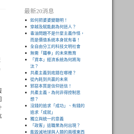
最新20消息
如何把婆婆變聰明！
穿越及賦能劇為何迷人？
毒油問題不是什麼主義作怪，
而是價值系統本身就有毒！
全自由分工的科技文明社會
無需「鐵拳」的未來教育
產
「資本」經濟系統為何將淘
與
汰？
共產主義到底錯在哪裡？
從內耗到共贏的未來
邪惡本質是信仰迷信！
報
共產主義，為何非得控制思
回
想？
什
沒錢的追求「成功」、有錢的
追求「成就」
抗
獨立與統一的意義
「政客」這職業為何出現？
能毀滅地球與人類的兩樣東西