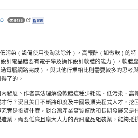
LO
9435
污染 ( 設備使用後淘汰除外 ) ，高報酬 ( 如微軟 ) 的特
如設計電晶體要有電子學及操作設計軟體的能力 ) ，軟體
透過電腦網路完成 ) ，與其他行業相比則需要較多的思考
制得了的。
國內發展。作者無法理解像軟體這種少耗能、低污染、高
展才行？況且美日不斷將印度及中國最頂尖程式人才，挖
體究竟是投資什麼，對台灣產業實質幫助和長期發展又是
製造業，需要低廉且龐大人力的資訊產品組裝業，能夠抵