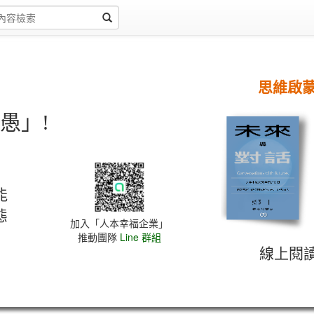
思維啟
愚」!
能
態
加入「人本幸福企業」
推動團隊
Line 群組
線上閱