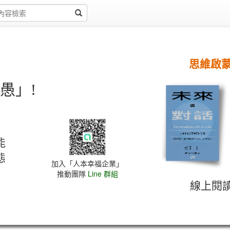
思維啟
愚」!
能
態
加入「人本幸福企業」
推動團隊
Line 群組
線上閱