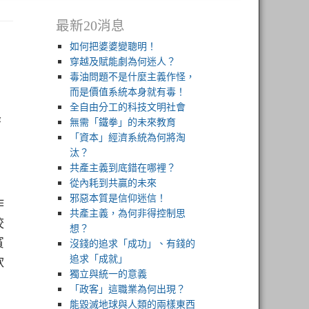
最新20消息
如何把婆婆變聰明！
穿越及賦能劇為何迷人？
毒油問題不是什麼主義作怪，
而是價值系統本身就有毒！
全自由分工的科技文明社會
峰
無需「鐵拳」的未來教育
「資本」經濟系統為何將淘
汰？
共產主義到底錯在哪裡？
從內耗到共贏的未來
邪惡本質是信仰迷信！
作
共產主義，為何非得控制思
校
想？
賓
沒錢的追求「成功」、有錢的
軟
追求「成就」
獨立與統一的意義
「政客」這職業為何出現？
能毀滅地球與人類的兩樣東西