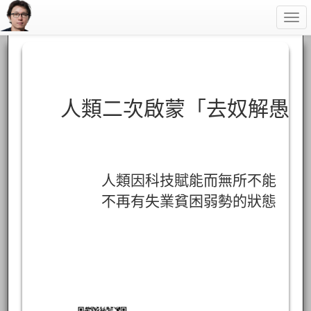
Togg
navi
人類二次啟蒙「去奴解愚」
人類因科技賦能而無所不能
不再有失業貧困弱勢的狀態