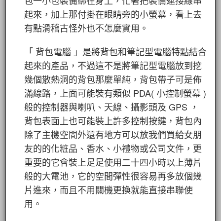
包一小包裝備綁在身上，忙著把裝備連接線串
起來，加上那付掛在眼睛旁的小螢幕，看上去
有點滑稽古怪外也不怎麼實用。
「 背包電腦 」是將背包和筆記型電腦特點結合
起來的產品，不過這不是將筆記型電腦放到挖
幾個散熱洞的背包那麼單純，背包帶子可是佈
滿線路，上面可能裝有類似 PDA( 小控制螢幕 )
般的控制器與喇叭、天線、攝影頭及 GPS ，
背包表面上也可能裝上許多控制按鍵，背包內
除了主機空間外還有地方可以放我們買給女朋
友的的化粧品、香水、小禮物或公司文件，更
重要的它會裝上足足使用二十四小時以上薄片
般的大電池，它的空間彈性很容易再多放個幾
片進來，而且不用關機更換就能直接串聯使
用。