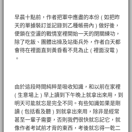
早晨十點前，作者把軍中應盡的本份 ( 如把昨
天的單據裝訂並記錄到乙種帳冊內 ) 做好後，
便鎖在空盪的戰情室裡開始一天的閉關練功，
除了吃飯、團體出操及站衛兵外，作者白天都
會待在裡面直到黃昏看不見為止 ( 裡面沒電 )
。
由於這段時間純粹是吸收知識，和以前在家裡
( 生意場上 ) 早上讀到下午晚上就拿出來用，到
明天可能就忘是完全不同。有些知識如果是剛
讀 ( 包括看及聽 ) 到就拿出來用，除非是經常
甚至一輩子需要，否則我們很快就忘記它，就
像作者考試前才背的東西，考後就忘得一乾二