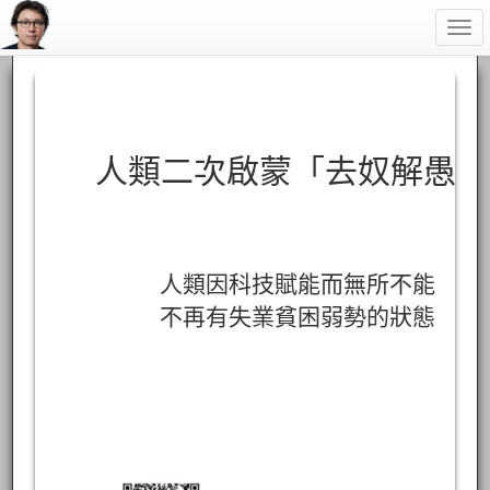
Togg
navi
人類二次啟蒙「去奴解愚」
人類因科技賦能而無所不能
不再有失業貧困弱勢的狀態