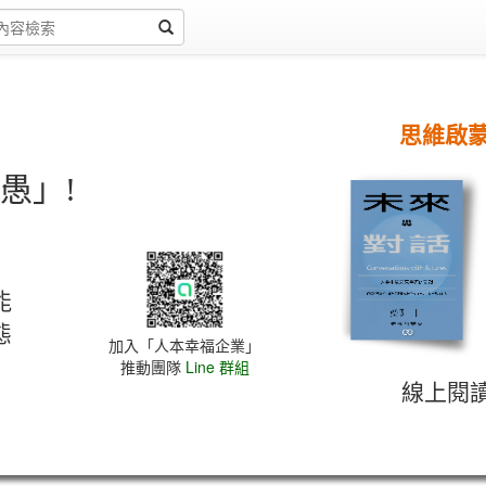
思維啟
愚」!
能
態
加入「人本幸福企業」
推動團隊
Line 群組
線上閱