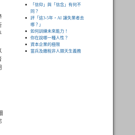
「信仰」與「信念」有何不
同？
學
評「這3-5年，AI 讓失業者去
所
哪？」
如何訓練未來能力！
乎
你在說哪一種人性？
資本企業的極限
以
當兵及繳稅非人類天生義務
者
明
細
那