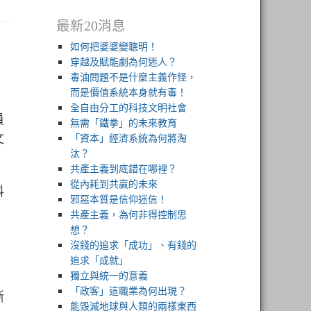
最新20消息
如何把婆婆變聰明！
穿越及賦能劇為何迷人？
毒油問題不是什麼主義作怪，
而是價值系統本身就有毒！
全自由分工的科技文明社會
員
無需「鐵拳」的未來教育
文
「資本」經濟系統為何將淘
汰？
共產主義到底錯在哪裡？
從內耗到共贏的未來
料
邪惡本質是信仰迷信！
共產主義，為何非得控制思
想？
沒錢的追求「成功」、有錢的
追求「成就」
，
獨立與統一的意義
「政客」這職業為何出現？
斷
能毀滅地球與人類的兩樣東西