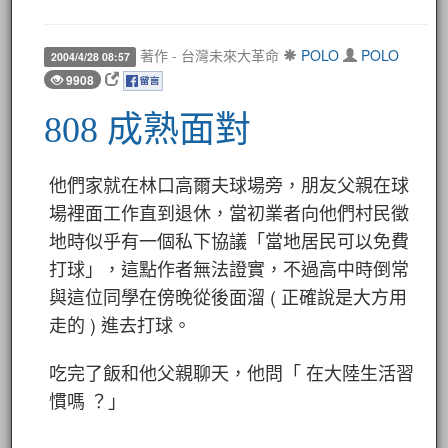
著作 - 台灣未來大革命
POLO
POLO
2004/4/28 08:57
9908
808 成熟面對
他們家就在林口高爾夫球場旁，朋友父親在球
場裡面工作直到退休，當初業者向他們村民徵
地時似乎有一個私下協議「當地居民可以免費
打球」，這點作者無法證實，不過高中時倒常
與這位同學在傍晚從後面溜 ( 正確說是大方用
走的 ) 進去打球。
吃完了飯和他父親聊天，他問「 在大陸生活習
慣嗎 ？」