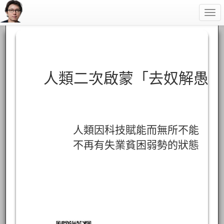
Togg
navi
人類二次啟蒙「去奴解愚」
人類因科技賦能而無所不能
不再有失業貧困弱勢的狀態