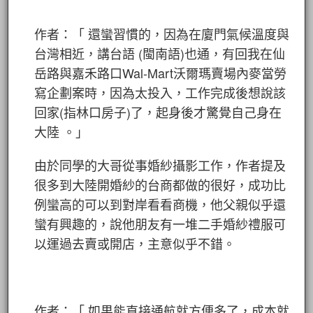
作者：「 還蠻習慣的，因為在廈門氣候溫度與
台灣相近，講台語 (閩南語)也通，有回我在仙
岳路與嘉禾路口Wal-Mart沃爾瑪賣場內麥當勞
寫企劃案時，因為太投入，工作完成後想說該
回家(指林口房子)了，起身後才驚覺自己身在
大陸 。」
由於同學的大哥從事婚紗攝影工作，作者提及
很多到大陸開婚紗的台商都做的很好，成功比
例蠻高的可以到對岸看看商機，他父親似乎還
蠻有興趣的，說他朋友有一堆二手婚紗禮服可
以運過去賣或開店，主意似乎不錯。
作者：「 如果能直接通航就方便多了，成本就