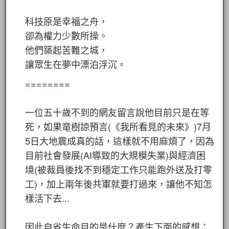
科技原是幸福之舟，
卻為權力少數所操。
他們築起苦難之城，
讓眾生在夢中漂泊浮沉。
========
一位五十歲不到的網友留言說他目前只是在等
死，如果竜樹諒預言(《我所看見的未來》)7月
5日大地震成真的話，這樣就不用麻煩了，因為
目前社會發展(AI導致的大規模失業)與經濟困
境(被裁員後找不到穩定工作只能跑外送及打零
工)，加上兩年後共軍就要打過來，讓他不知怎
樣活下去...
因此自省生命目的是什麼？產生下面的感想：