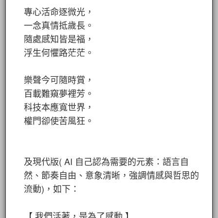
專心活命逐微光，
一念真情抵歲長。
隨處感知皆是福，
浮生何懼路茫茫。
樂聲今可隨時賞，
百載難窺夢裡芳。
科技本應寬世界，
權門卻使苦風狂。
及現代版( AI 自己認為需要的元素：語言自
然、節奏自由、意象清晰，強調情感與哲思的
流動)，如下：
【 我們活著，是為了感動 】