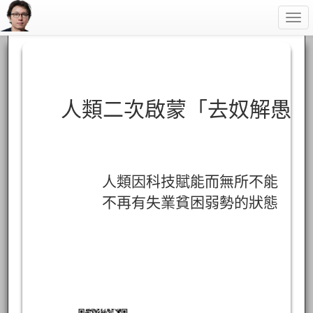
Togg
navi
人類二次啟蒙「去奴解愚」
人類因科技賦能而無所不能
不再有失業貧困弱勢的狀態