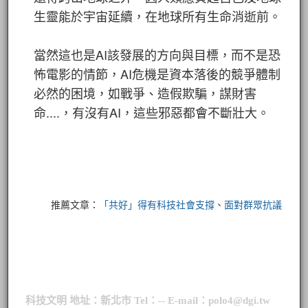
生靈能於宇宙延續，在地球所有生命消逝前。
當然這也是AI該發展的方向與目標，而不是恐
怖電影的情節，AI危機是資本落後的競爭體制
必然的困境，如戰爭、造假欺騙，謀財害
命....，有沒有AI，這些邪惡都會不斷壯大。
推薦文章：
「共好」得有科技社會支撐
、
面對群眾抗議
科技文明 地址：新北市 Tel：-- E-mail：polo4@dgi.tw