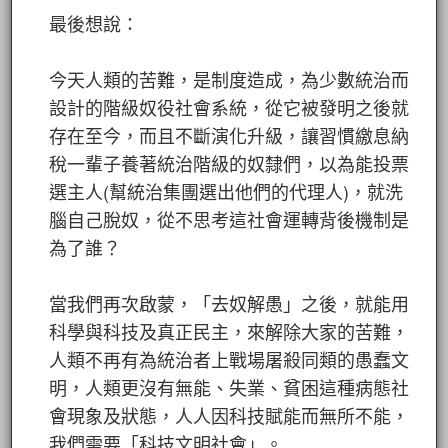
最後想說：
今天人類的苦難，是制度造成，為少數統治而
設計的階級奴役社會系統，從它被發明之後就
存在至今，而且不斷演化升級，讓習慣繳息納
稅一輩子養著統治階級的奴隸們，以為能投票
選主人(幫統治集團選出他們的代理人)，就洗
腦自己脫奴，從不思考這社會運轉背後機制是
為了誰？
當我們再次啟蒙，「去奴解愚」之後，就能用
科學與科技及真正民主，來解除大家的苦難，
人類不再有為統治者上戰場屠殺同類的愚蠢文
明，人類更沒有無能、失業、貧困這種病態社
會現象及狀態，人人因科技賦能而無所不能，
我們需要「科技文明社會」。