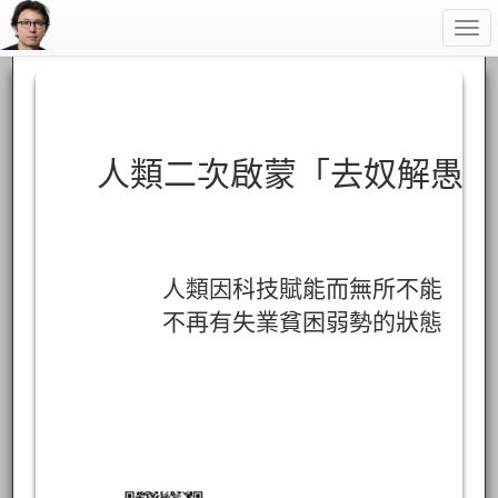
Togg
navi
人類二次啟蒙「去奴解愚」
人類因科技賦能而無所不能
不再有失業貧困弱勢的狀態