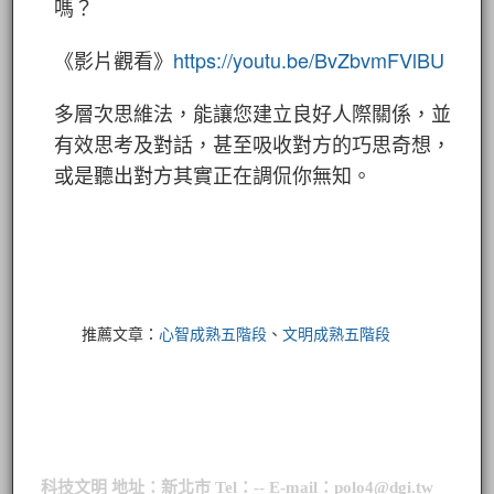
嗎？
《影片觀看》
https://youtu.be/BvZbvmFVlBU
多層次思維法，能讓您建立良好人際關係，並
有效思考及對話，甚至吸收對方的巧思奇想，
或是聽出對方其實正在調侃你無知。
推薦文章：
心智成熟五階段
、
文明成熟五階段
科技文明 地址：新北市 Tel：-- E-mail：polo4@dgi.tw