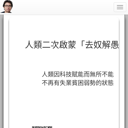
Togg
navi
人類二次啟蒙「去奴解愚」
人類因科技賦能而無所不能
不再有失業貧困弱勢的狀態