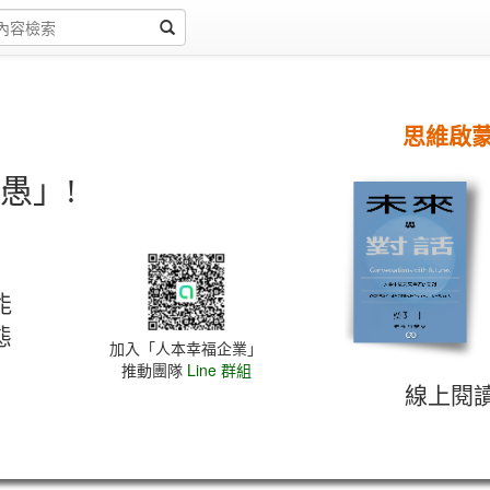
思維啟
愚」!
能
態
加入「人本幸福企業」
推動團隊
Line 群組
線上閱