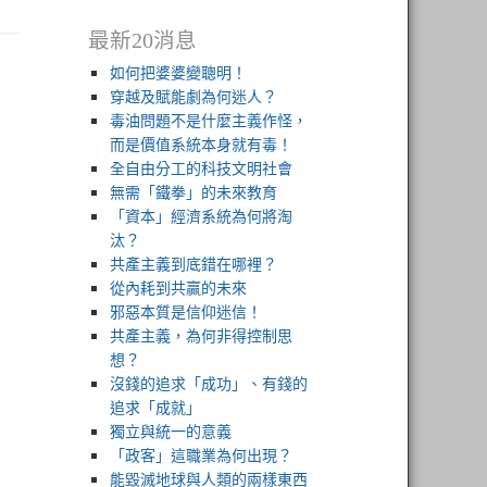
最新20消息
如何把婆婆變聰明！
穿越及賦能劇為何迷人？
毒油問題不是什麼主義作怪，
而是價值系統本身就有毒！
全自由分工的科技文明社會
無需「鐵拳」的未來教育
「資本」經濟系統為何將淘
汰？
共產主義到底錯在哪裡？
從內耗到共贏的未來
邪惡本質是信仰迷信！
共產主義，為何非得控制思
想？
沒錢的追求「成功」、有錢的
追求「成就」
獨立與統一的意義
「政客」這職業為何出現？
能毀滅地球與人類的兩樣東西