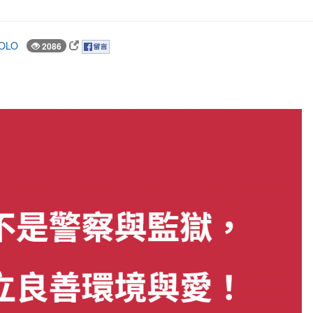
OLO
2086