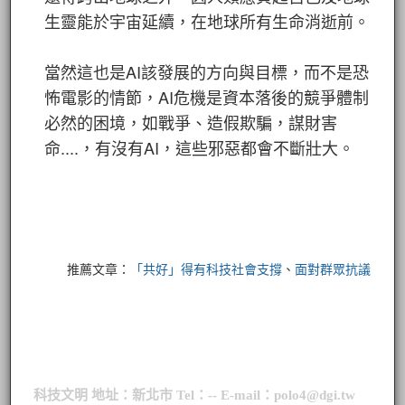
生靈能於宇宙延續，在地球所有生命消逝前。
當然這也是AI該發展的方向與目標，而不是恐
怖電影的情節，AI危機是資本落後的競爭體制
必然的困境，如戰爭、造假欺騙，謀財害
命....，有沒有AI，這些邪惡都會不斷壯大。
推薦文章：
「共好」得有科技社會支撐
、
面對群眾抗議
科技文明 地址：新北市 Tel：-- E-mail：polo4@dgi.tw