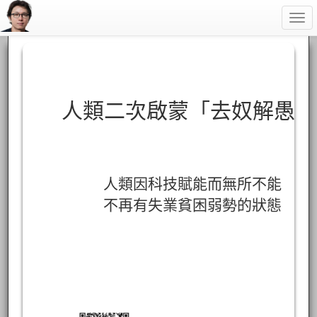
Togg
navi
人類二次啟蒙「去奴解愚」
人類因科技賦能而無所不能
不再有失業貧困弱勢的狀態