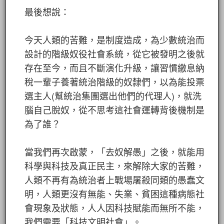
最後想說：
今天人類的苦難，是制度造成，為少數統治而
設計的階級奴役社會系統，從它被發明之後就
存在至今，而且不斷演化升級，讓習慣繳息納
稅一輩子養著統治階級的奴隸們，以為能投票
選主人(幫統治集團選出他們的代理人)，就洗
腦自己脫奴，從不思考這社會運轉背後機制是
為了誰？
當我們再次啟蒙，「去奴解愚」之後，就能用
科學與科技及真正民主，來解除大家的苦難，
人類不再有為統治者上戰場屠殺同類的愚蠢文
明，人類更沒有無能、失業、貧困這種病態社
會現象及狀態，人人因科技賦能而無所不能，
我們需要「科技文明社會」。