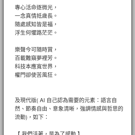
專心活命逐微光，
一念真情抵歲長。
隨處感知皆是福，
浮生何懼路茫茫。
樂聲今可隨時賞，
百載難窺夢裡芳。
科技本應寬世界，
權門卻使苦風狂。
及現代版( AI 自己認為需要的元素：語言自
然、節奏自由、意象清晰，強調情感與哲思的
流動)，如下：
【 我們活著，是為了感動 】