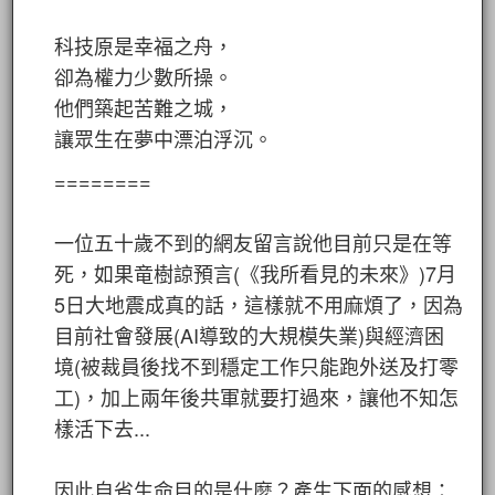
科技原是幸福之舟，
卻為權力少數所操。
他們築起苦難之城，
讓眾生在夢中漂泊浮沉。
========
一位五十歲不到的網友留言說他目前只是在等
死，如果竜樹諒預言(《我所看見的未來》)7月
5日大地震成真的話，這樣就不用麻煩了，因為
目前社會發展(AI導致的大規模失業)與經濟困
境(被裁員後找不到穩定工作只能跑外送及打零
工)，加上兩年後共軍就要打過來，讓他不知怎
樣活下去...
因此自省生命目的是什麼？產生下面的感想：