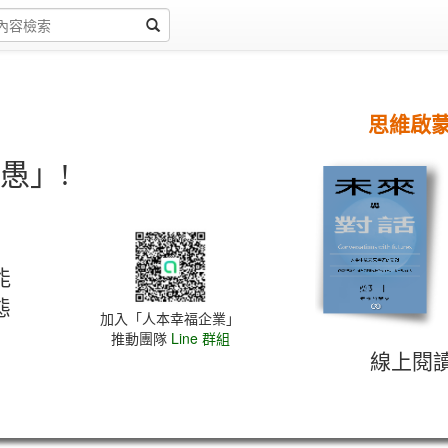
思維啟
愚」!
能
態
加入「人本幸福企業」
推動團隊
Line 群組
線上閱