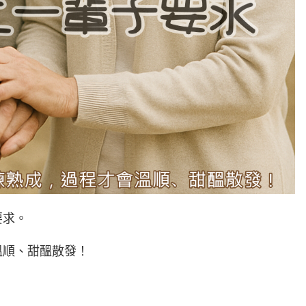
要求。
溫順、甜醞散發！