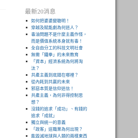
最新20消息
如何把婆婆變聰明！
穿越及賦能劇為何迷人？
毒油問題不是什麼主義作怪，
而是價值系統本身就有毒！
全自由分工的科技文明社會
無需「鐵拳」的未來教育
「資本」經濟系統為何將淘
汰？
共產主義到底錯在哪裡？
從內耗到共贏的未來
邪惡本質是信仰迷信！
共產主義，為何非得控制思
想？
沒錢的追求「成功」、有錢的
追求「成就」
獨立與統一的意義
「政客」這職業為何出現？
能毀滅地球與人類的兩樣東西