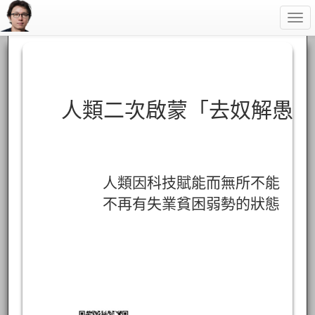
Togg
navi
人類二次啟蒙「去奴解愚」
人類因科技賦能而無所不能
不再有失業貧困弱勢的狀態