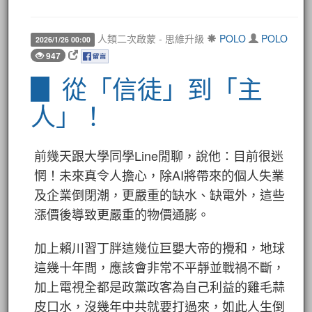
人類二次啟蒙 - 思維升級
POLO
POLO
2026/1/26 00:00
947
▊ 從「信徒」到「主
人」！
前幾天跟大學同學Line閒聊，說他：目前很迷
惘！未來真令人擔心，除AI將帶來的個人失業
及企業倒閉潮，更嚴重的缺水、缺電外，這些
漲價後導致更嚴重的物價通膨。
加上賴川習丁胖這幾位巨嬰大帝的攪和，地球
這幾十年間，應該會非常不平靜並戰禍不斷，
加上電視全都是政黨政客為自己利益的雞毛蒜
皮口水，沒幾年中共就要打過來，如此人生倒