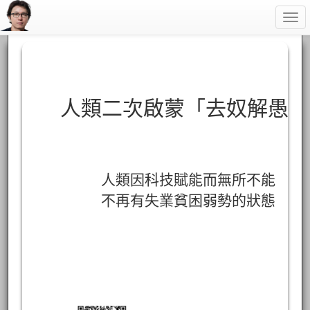
Togg
navi
人類二次啟蒙「去奴解愚」
人類因科技賦能而無所不能
不再有失業貧困弱勢的狀態