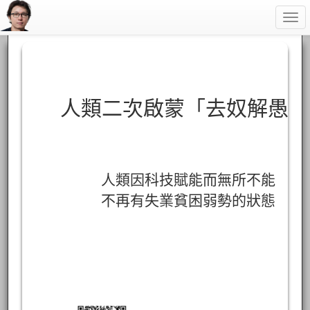
Togg
navi
人類二次啟蒙「去奴解愚」
人類因科技賦能而無所不能
不再有失業貧困弱勢的狀態