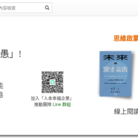
思維啟
愚」!
能
態
加入「人本幸福企業」
推動團隊
Line 群組
線上閱