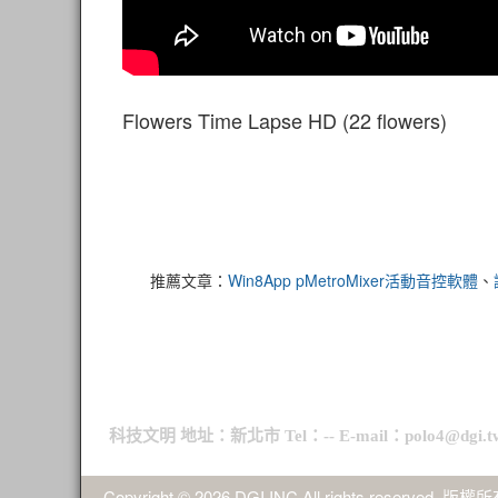
Flowers Time Lapse HD (22 flowers)
推薦文章：
Win8App pMetroMixer活動音控軟體
、
科技文明 地址：新北市 Tel：-- E-mail：polo4@dgi.t
Copyright © 2026 DGI INC All rights reserved. 版權