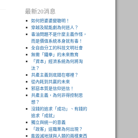
最新20消息
如何把婆婆變聰明！
穿越及賦能劇為何迷人？
毒油問題不是什麼主義作怪，
而是價值系統本身就有毒！
全自由分工的科技文明社會
無需「鐵拳」的未來教育
「資本」經濟系統為何將淘
汰？
共產主義到底錯在哪裡？
從內耗到共贏的未來
邪惡本質是信仰迷信！
共產主義，為何非得控制思
想？
沒錢的追求「成功」、有錢的
追求「成就」
獨立與統一的意義
「政客」這職業為何出現？
能毀滅地球與人類的兩樣東西