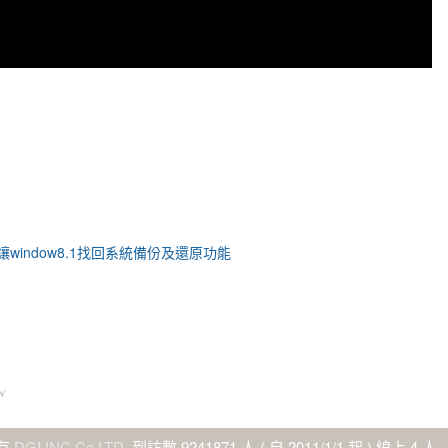
讓window8.1找回系統備份及還原功能
w
所有
DGI INC Co,LTD.
到訪數
9241871
人 ( 自 2011/1/1 起 ) 線上
4
人