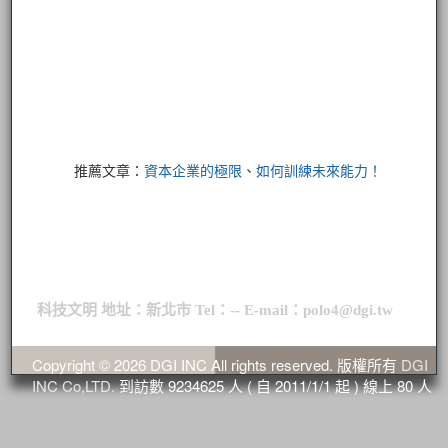
推薦文章：
資本企業的極限
、
如何訓練未來能力！
科技文明 地址：新北市 Tel：-- E-mail：polo4@dgi.tw
Copyright © 2026 DGI INC All rights reserved. 版權所有
DGI
INC Co,LTD.
到訪數
9234625
人 ( 自 2011/1/1 起 ) 線上
80
人