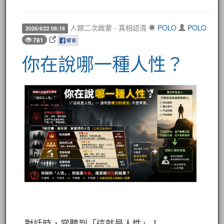
人類二次啟蒙 - 真相認清
POLO
POLO
2026/4/22 08:18
781
你在說哪一種人性？
對話時，常聽到「這就是人性」！