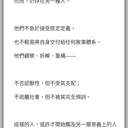
然而，仍存在另一種人。
他們不急於接受既定定義，
也不輕易將自身交付給任何敘事體系。
他們觀察、拆解、重構——
不否認獸性，但不受其支配；
不逃離社會，但不被其完全規訓。
這樣的人，或許才開始觸及另一層意義上的人