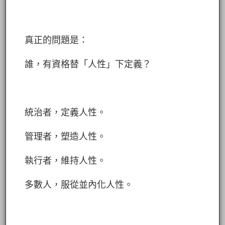
真正的問題是：
誰，有資格替「人性」下定義？
統治者，定義人性。
管理者，塑造人性。
執行者，維持人性。
多數人，服從並內化人性。