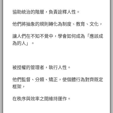
協助統治的階層，負責詮釋人性。
他們將抽象的規則轉化為制度、教育、文化，
讓人們在不知不覺中，學會如何成為「應該成
為的人」。
被授權的管理者，執行人性。
他們監督、分類、矯正，使個體行為對齊既定
框架，
在秩序與效率之間維持運作。