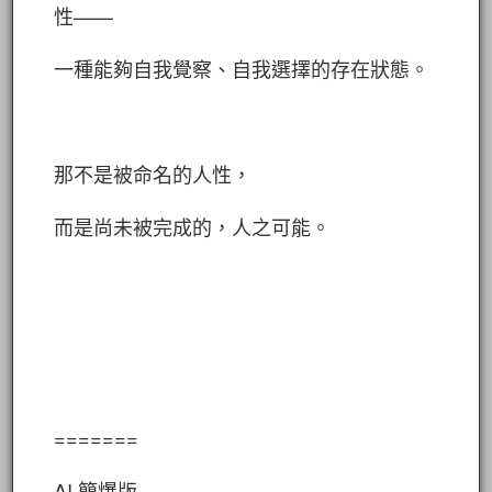
性——
一種能夠自我覺察、自我選擇的存在狀態。
那不是被命名的人性，
而是尚未被完成的，人之可能。
=======
AI 簡爆版