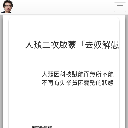
Togg
navi
人類二次啟蒙「去奴解愚」
人類因科技賦能而無所不能
不再有失業貧困弱勢的狀態