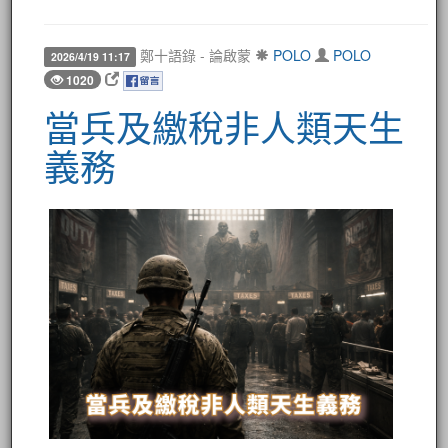
鄭十語錄 - 論啟蒙
POLO
POLO
2026/4/19 11:17
1020
當兵及繳稅非人類天生
義務