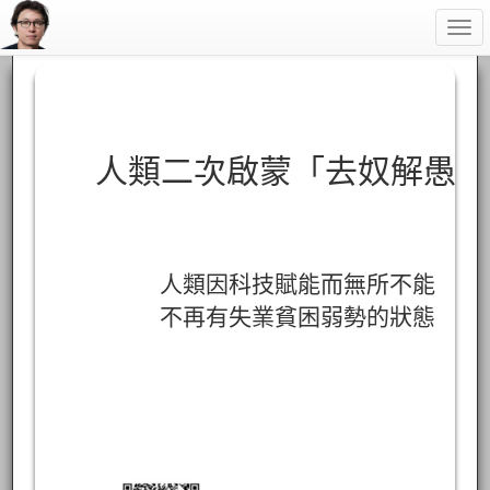
Togg
navi
人類二次啟蒙「去奴解愚」
人類因科技賦能而無所不能
不再有失業貧困弱勢的狀態