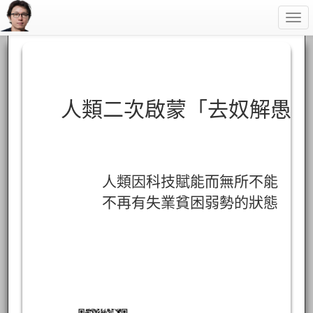
Togg
navi
人類二次啟蒙「去奴解愚」
人類因科技賦能而無所不能
不再有失業貧困弱勢的狀態